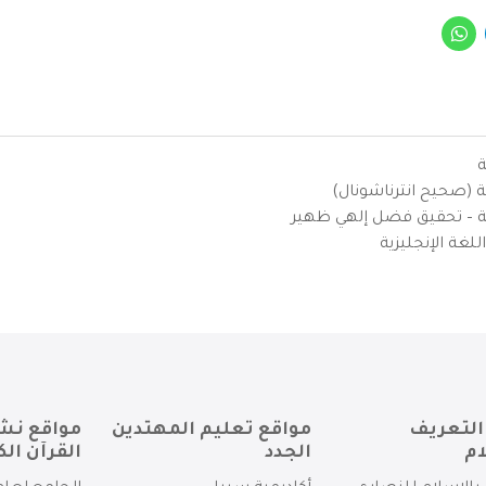
ة
ية (صحيح انترناشونال)
يزية – تحقيق فضل إلهي ظهير
لغة الإنجليزية
التعريف
مواقع تعليم المهتدين
مواقع نش
ام
الجدد
القرآن الك