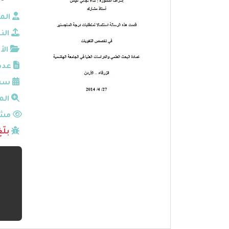
الم
الن
الأ
عدد
سنة
الم
مشا
بلّ