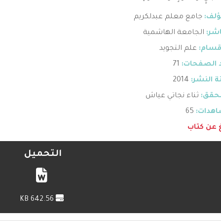
ؤلف:
جامع معلم عبدلكريم
اشر:
الجامعة الهاشمية
قسام:
علم التجويد
 الصفحات:
71
 النشر:
2014
حقق:
ثناء نجاتي عياش
هدات:
65
غ عن كتاب
التحميل
642.56 KB