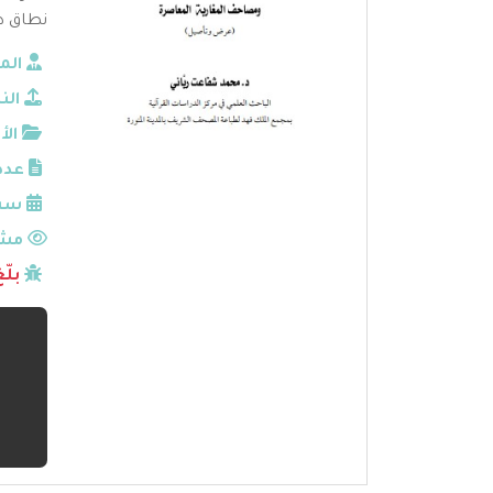
نطاق د
الم
الن
الأ
عدد
سنة
مشا
بلّ