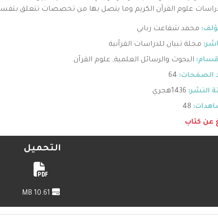
راسات علوم القرآن الكريم وما يتصل بها من تخصصات تتعلق بتفسير
ؤلف:
محمد شفاعت رباني
اشر:
مجلة تبيان للدراسات القرآنية
قسام:
البحوث والرسائل العلمية
,
علوم القرآن
 الصفحات:
64
 النشر:
1436هجري
هدات:
48
غ عن كتاب
التحميل
10.61 MB