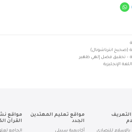
ة
ية (صحيح انترناشونال)
يزية – تحقيق فضل إلهي ظهير
لغة الإنجليزية
التعريف
مواقع تعليم المهتدين
مواقع نش
ام
الجدد
القرآن الك
بالإسلام للنصارى
أكاديمية سبيلي
الجامع لعلو