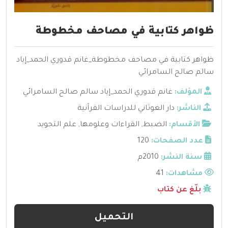
ظواهر كتابية في مصاحف مخطوطة
ظواهر كتابية في مصاحف مخطوطة_غانم قدوري الحمد_إياد
سالم صالح السامرائي
المؤلف:
غانم قدوري الحمد_إياد سالم صالح السامرائي
الناشر:
دار الغوثاني للدراسات القرآنية
الأقسام:
الضبط
,
القراءات وعلومها
,
علم التجويد
عدد الصفحات:
120
سنة النشر:
2010م
مشاهدات:
41
بلّغ عن كتاب
التحميل