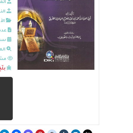
الم
الن
الأ
عدد
سنة
الم
مشا
بلّ