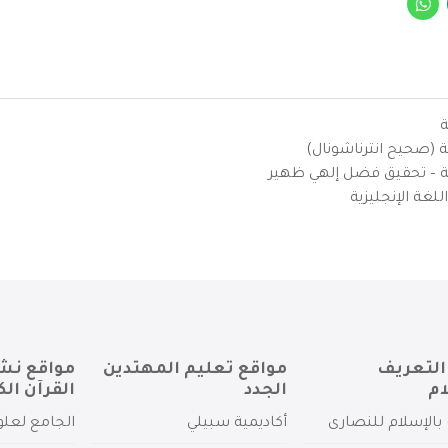
ة
ية (صحيح انترناشونال)
يزية – تحقيق فضل إلهي ظهير
لغة الإنجليزية
التعريف
مواقع تعليم المهتدين
مواقع نش
ام
الجدد
القرآن الك
بالإسلام للنصارى
أكاديمية سبيلي
الجامع لعلو