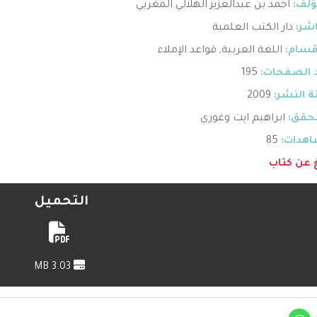
ؤلف:
احمد بن عبدالعزيز الهلالي المغربي
اشر:
دار الكتب العلمية
قسام:
اللغة العربية
,
قواعد الإملاء
 الصفحات:
195
 النشر:
2009
حقق:
ابراهيم ايت وغوري
هدات:
85
غ عن كتاب
التحميل
3.03 MB