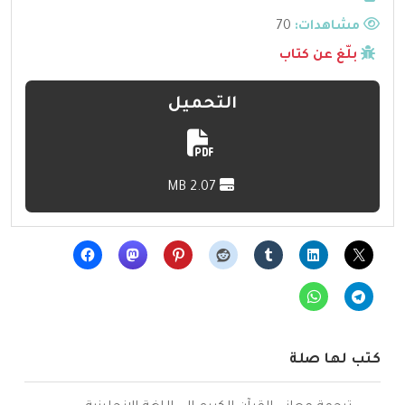
مشاهدات:
70
بلّغ عن كتاب
التحميل
2.07 MB
كتب لها صلة