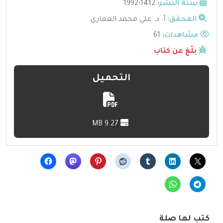
سنة النشر:
1412-1992
المحقق:
أ. د. علي محمد العماري
مشاهدات:
61
بلّغ عن كتاب
التحميل
9.27 MB
كتب لها صلة