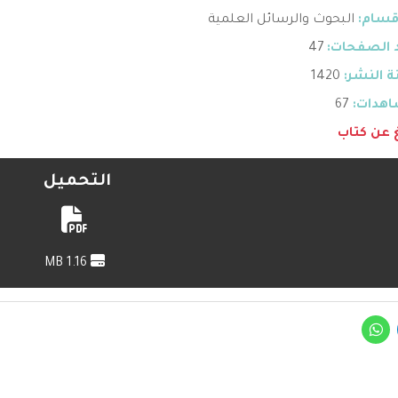
قسام:
البحوث والرسائل العلمية
 الصفحات:
47
 النشر:
1420
هدات:
67
غ عن كتاب
التحميل
1.16 MB