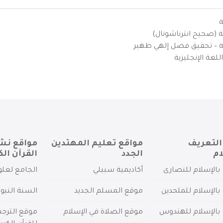
ة
ية (صحيح انترناشونال)
يزية – تحقيق فضل إلهي ظهير
لغة الإنجليزية
التعريف
مواقع تعليم المهتدين
مواقع نش
ام
الجدد
القرآن الك
بالإسلام للنصارى
أكاديمية سبيلي
الجامع لعلو
بالإسلام للملحدين
موقع المسلم الجديد
السنة النبو
 بالإسلام للهندوس
موقع الصلاة في الإسلام
موقع الترج