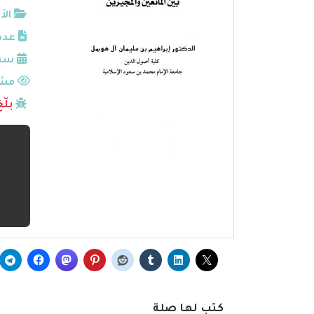
الأ
عدد
سنة
مشا
بلّ
كتب لها صلة