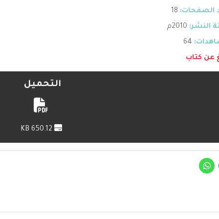
 الصفحات:
18
 النشر:
2010م
هدات:
64
غ عن كتاب
التحميل
650.12 KB