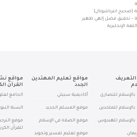
ة
ية (صحيح انترناشونال)
يزية – تحقيق فضل إلهي ظهير
لغة الإنجليزية
التعريف
مواقع تعليم المهتدين
مواقع نش
ام
الجدد
القرآن الك
بالإسلام للنصارى
أكاديمية سبيلي
الجامع لعلو
بالإسلام للملحدين
موقع المسلم الجديد
السنة النبو
 بالإسلام للهندوس
موقع الصلاة في الإسلام
موقع الترج
للقرآن الكري
يمان
موقع تعليم تفسير وتجويد