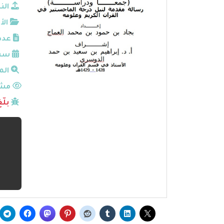
الن
الأ
عدد
سنة
الم
مشا
بلّ