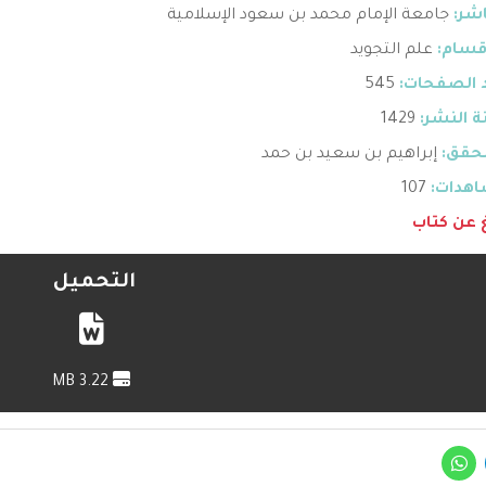
اشر:
جامعة الإمام محمد بن سعود الإسلامية
قسام:
علم التجويد
 الصفحات:
545
 النشر:
1429
حقق:
إبراهيم بن سعيد بن حمد
هدات:
107
غ عن كتاب
التحميل
3.22 MB