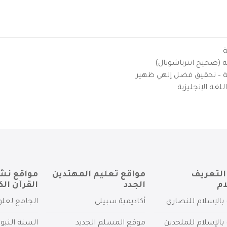
ة
ية (صحيح انترناشونال)
يزية – تحقيق فضل إلهي ظهير
لغة الإنجليزية
التعريف
مواقع تعليم المهتدين
مواقع نش
ام
الجدد
القرآن الك
بالإسلام للنصارى
أكاديمية سبيلي
الجامع لعلو
بالإسلام للملحدين
موقع المسلم الجديد
السنة النبو