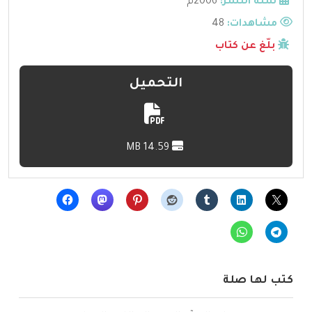
سنة النشر:
2006م
مشاهدات:
48
بلّغ عن كتاب
التحميل
14.59 MB
كتب لها صلة