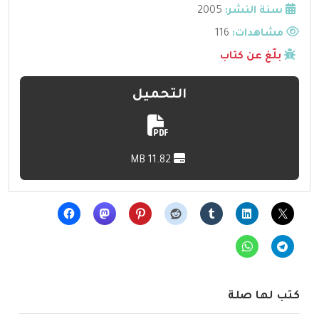
سنة النشر:
2005
مشاهدات:
116
بلّغ عن كتاب
التحميل
11.82 MB
كتب لها صلة