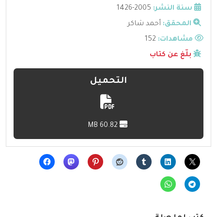
سنة النشر:
2005-1426
المحقق:
أحمد شاكر
مشاهدات:
152
بلّغ عن كتاب
التحميل
60.82 MB