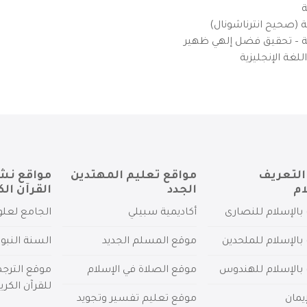
ة
ية (صحيح انترناشونال)
يزية – تحقيق فضل إلهي ظهير
لغة الإنجليزية
التعريف
مواقع تعليم المهتدين
مواقع نش
ام
الجدد
القرآن الك
بالإسلام للنصارى
أكاديمية سبيلي
الجامع لعلو
بالإسلام للملحدين
موقع المسلم الجديد
السنة النبو
 بالإسلام للهندوس
موقع الصلاة في الإسلام
موقع الترج
للقرآن الكري
يمان
موقع تعليم تفسير وتجويد