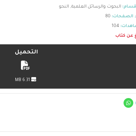
قسام:
البحوث والرسائل العلمية
,
النحو
 الصفحات:
80
هدات:
104
غ عن كتاب
التحميل
6.31 MB