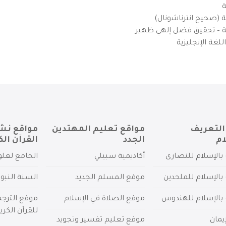
ة
ية (صحيح انترناشونال)
يزية – تحقيق فضل إلهي ظهير
لغة الإنجليزية
التعريف
مواقع تعليم المهتدين
مواقع نش
ام
الجدد
القرآن الك
بالإسلام للنصارى
أكاديمية سبيلي
الجامع لعلو
بالإسلام للملحدين
موقع المسلم الجديد
السنة النبو
 بالإسلام للهندوس
موقع الصلاة في الإسلام
موقع الترج
للقرآن الكري
يمان
موقع تعليم تفسير وتجويد