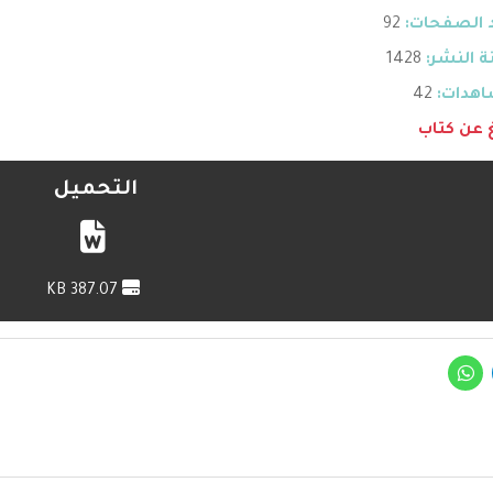
 الصفحات:
92
 النشر:
1428
هدات:
42
غ عن كتاب
التحميل
387.07 KB