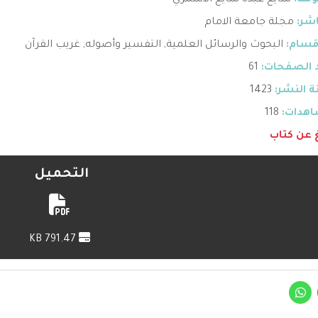
ؤلف:
شايع عبده شايع الأسمري
اشر:
مجلة جامعة الامام
قسام:
البحوث والرسائل العلمية
,
التفسير وأصوله
,
غريب القرآن
 الصفحات:
61
 النشر:
1423
هدات:
118
غ عن كتاب
التحميل
791.47 KB