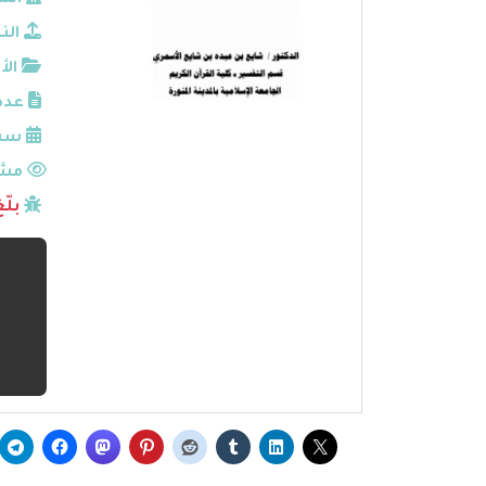
الم
الن
الأ
عدد
سنة
مشا
بلّ