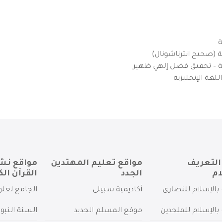
ة
ية (صحيح انترناشونال)
يزية – تحقيق فضل إلهي ظهير
لغة الإنجليزية
التعريف
مواقع تعليم المهتدين
مواقع نش
ام
الجدد
القرآن الك
بالإسلام للنصارى
أكاديمية سبيلي
الجامع لعلو
بالإسلام للملحدين
موقع المسلم الجديد
السنة النبو