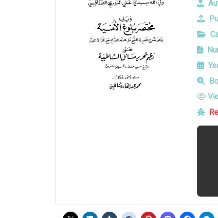
Aut
Pu
Ca
Num
Yea
Bo
Vi
Re