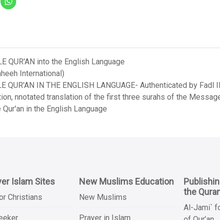
LE QUR'AN into the English Language
heeh International)
LE QUR'AN IN THE ENGLISH LANGUAGE- Authenticated by Fadl Ila
on, nnotated translation of the first three surahs of the Messag
 Qur'an in the English Language
er Islam Sites
New Muslims Education
Publishi
the Qura
or Christians
New Muslims
Al-Jami` f
Seeker
Prayer in Islam
of Qur’an