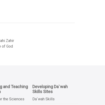
hi Zahir
e of God
ng and Teaching
Developing Da`wah
n
Skills Sites
or the Sciences
Da`wah Skills