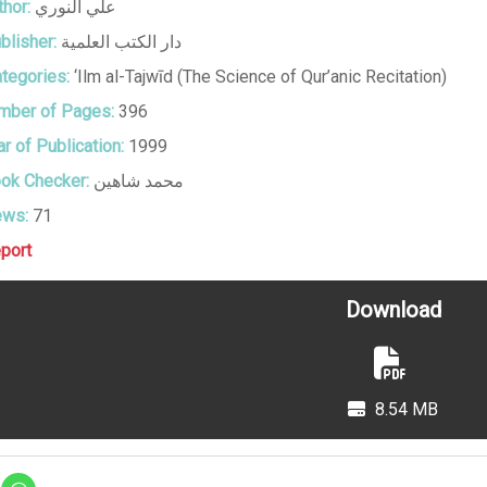
hor:
علي النوري
blisher:
دار الكتب العلمية
tegories:
‘Ilm al-Tajwīd (The Science of Qur’anic Recitation)
ber of Pages:
396
r of Publication:
1999
ok Checker:
محمد شاهين
ews:
71
port
Download
8.54 MB