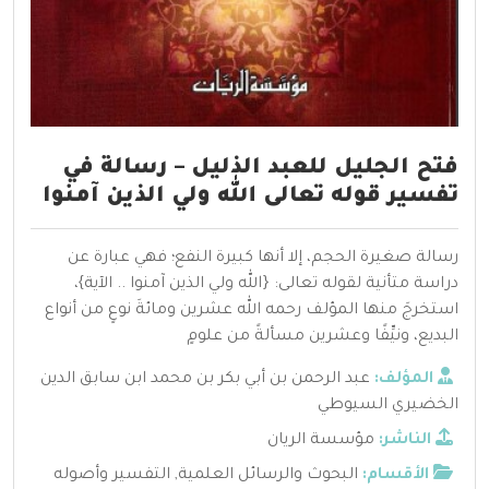
فتح الجليل للعبد الذليل – رسالة في
تفسير قوله تعالى الله ولي الذين آمنوا
رسالة صغيرة الحجم، إلا أنها كبيرة النفع؛ فهي عبارة عن
دراسة متأنية لقوله تعالى: {الله ولي الذين آمنوا .. الآية}،
استخرجَ منها المؤلف رحمه الله عشرين ومائةَ نوعٍ من أنواع
البديع، ونيِّفًا وعشرين مسألةً من علومٍ
المؤلف:
عبد الرحمن بن أبي بكر بن محمد ابن سابق الدين
الخضيري السيوطي
الناشر:
مؤسسة الريان
الأقسام:
البحوث والرسائل العلمية
,
التفسير وأصوله