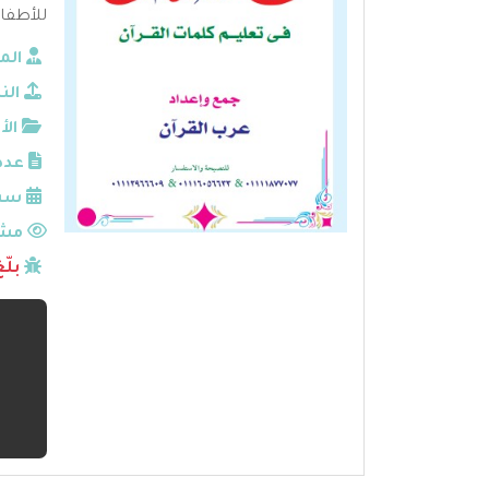
للأطفال
الم
الن
الأ
عدد
سنة
مشا
بلّ