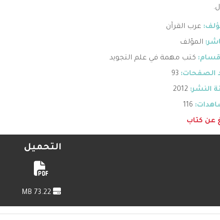
.
ؤلف:
عرب القرآن
اشر:
المؤلف
قسام:
كتب مهمة في علم التجويد
 الصفحات:
93
 النشر:
2012
هدات:
116
غ عن كتاب
التحميل
73.22 MB