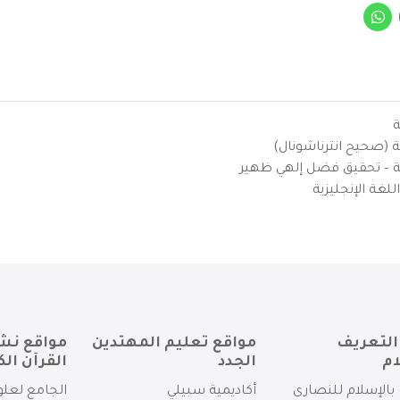
ة
ية (صحيح انترناشونال)
يزية – تحقيق فضل إلهي ظهير
لغة الإنجليزية
التعريف
مواقع تعليم المهتدين
مواقع نش
ام
الجدد
القرآن الك
بالإسلام للنصارى
أكاديمية سبيلي
الجامع لعلو