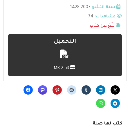
سنة النشر:
2007-1428
مشاهدات:
74
بلّغ عن كتاب
التحميل
2.53 MB
كتب لها صلة