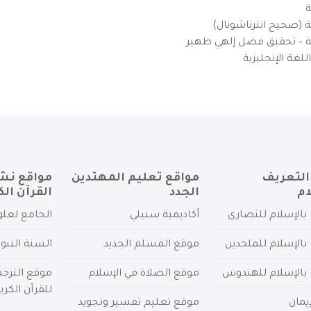
ة
ية (صحيح انترناشونال)
يزية – تحقيق فضل إلهي ظهير
لغة الإنجليزية
التعريف
مواقع تعليم المهتدين
مواقع نش
ام
الجدد
القرآن الك
بالإسلام للنصارى
أكاديمية سبيلي
الجامع لعلو
بالإسلام للملحدين
موقع المسلم الجديد
السنة النبو
 بالإسلام للهندوس
موقع الصلاة في الإسلام
موقع الترج
للقرآن الكري
يمان
موقع تعليم تفسير وتجويد