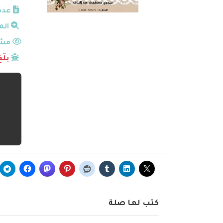
عدد
الم
مشا
بلّ
كتب لها صلة