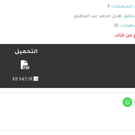
 الصفحات:
9
حقق:
هديل محمد عبد العظيم
هدات:
30
غ عن كتاب
التحميل
945.18 KB