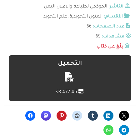
الناشر:
الحوكمي لطباعه والاعلان اليمن
الأقسام:
المتون التجويدية
,
علم التجويد
عدد الصفحات:
66
مشاهدات:
69
بلّغ عن كتاب
التحميل
477.45 KB