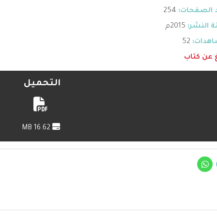
 الصفحات:
254
 النشر:
2015م
هدات:
52
غ عن كتاب
التحميل
16.62 MB