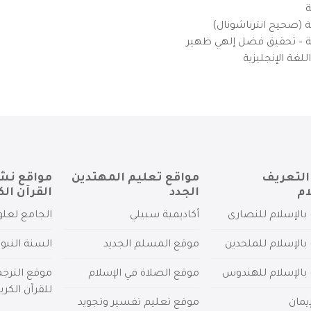
ة
ية (صحيح انترناشونال)
يزية – تحقيق فضل إلهي ظهير
لغة الإنجليزية
التعريف
مواقع تعليم المهتدين
مواقع نش
ام
الجدد
القرآن الك
بالإسلام للنصارى
أكاديمية سبيلي
الجامع لعلو
بالإسلام للملحدين
موقع المسلم الجديد
السنة النبو
 بالإسلام للهندوس
موقع الصلاة في الإسلام
موقع الترج
للقرآن الكري
يمان
موقع تعليم تفسير وتجويد