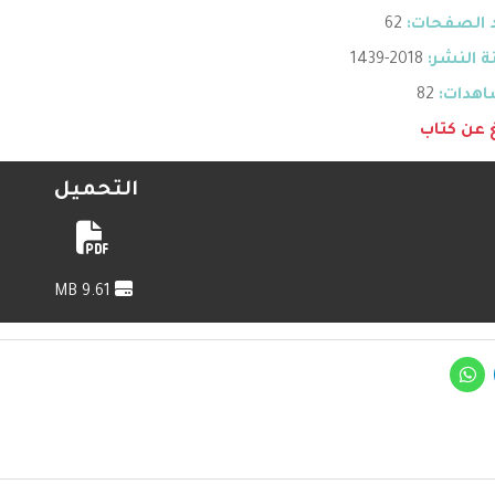
 الصفحات:
62
 النشر:
2018-1439
هدات:
82
غ عن كتاب
التحميل
9.61 MB