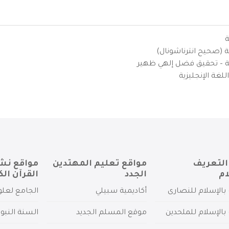
ة
ية (صحيح انترناشونال)
يزية – تحقيق فضل إلهي ظهير
لغة الإنجليزية
التعريف
مواقع تعليم المهتدين
مواقع نش
ام
الجدد
القرآن الك
بالإسلام للنصارى
أكاديمية سبيلي
الجامع لعلو
بالإسلام للملحدين
موقع المسلم الجديد
السنة النبو