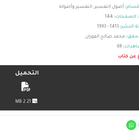
قسام:
أصول التفسير
,
التفسير وأصوله
 الصفحات:
144
 النشر:
1413 - 1993
حقق:
محمد صالح الفوزان
هدات:
68
غ عن كتاب
التحميل
2.21 MB