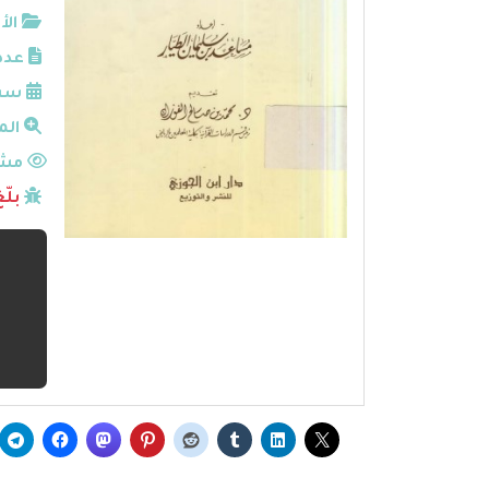
الأ
عدد
سنة
الم
مشا
بلّ