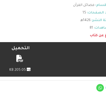
قسام:
فضائل القرآن
 الصفحات:
15
 النشر:
1426هـ
هدات:
81
غ عن كتاب
التحميل
205.05 KB