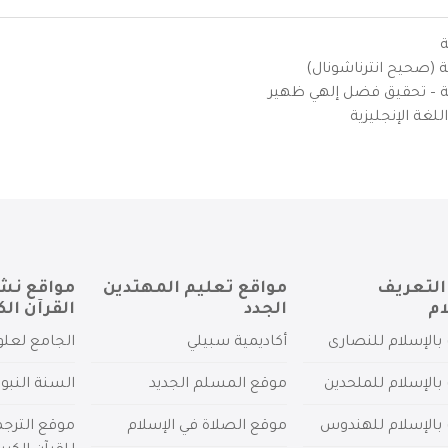
ة
ية (صحيح انترناشونال)
يزية – تحقيق فضل إلهي ظهير
لغة الإنجليزية
التعريف
مواقع تعليم المهتدين
مواقع نش
ام
الجدد
القرآن الك
بالإسلام للنصارى
أكاديمية سبيلي
الجامع لعلو
بالإسلام للملحدين
موقع المسلم الجديد
السنة النبو
 بالإسلام للهندوس
موقع الصلاة في الإسلام
موقع الترج