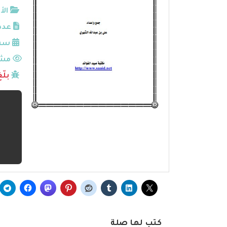
الأ
عدد
سنة
مشا
بلّ
كتب لها صلة