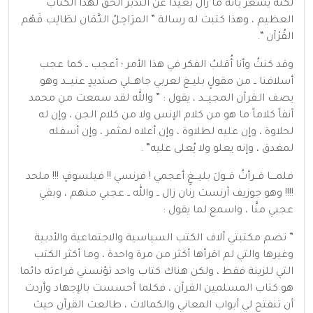
لكنه يشعر بأنه ما زال بعيداً عن التدبر الحق لهذا الكتاب
العظيم ، وهذا كتبت له رسالة ” المرَاحِـلُ الثـَّمَان لطَالِب فَهْم
القُرْآن “.
وقد كنتُ وأنا أُقلبُ الفكر في هذا الأمر ؛ أعجب ــ كما عجب
أسلافنا ــ من مقولٍ بليــغ لعربي جاهــلي صنديدٍ عنيـــد وهو
يصف الـقرآن المجيـــد ، يقول : ” والله لقد سمعت من محمد
آنفاً كلاماً ما هو من كلام الإنس ولا من كلام الجن ، وإن له
لحلاوة ، وإن عليه لطلاوة ، وإن أعلاه لمثمر ، وإن أسفله
لمغدق ، وإنه يعلو ولا يُعلى عليه” .
فلمــــا قــرأتُ قــولَ بليـــغٍ أعجمي ! فرنسي !! فيلسوفٍ !!! ملحد
!!!! وهو جوزيف آرنست رنان زال ــ والله ــ عجبي منهم ، وبقي
عجبي منَّا ، واسمع لما يقول :
” تضم مكتبتي آلاف الكتب السياسية والاجتماعية والأدبية
وغيرها والتي لم اقرأها أكثر من مرة واحدة ، وما أكثر الكتب
التي للزينة فقط ، ولكن هناك كتاب واحد تؤنسني قراءته دائما
هو كتاب المسلمين القرآن ، فكلما أحسست بالإجهاد وأردت
أن تنفتح لي أبواب المعاني والكمالات ، طالعت القرآن حيث