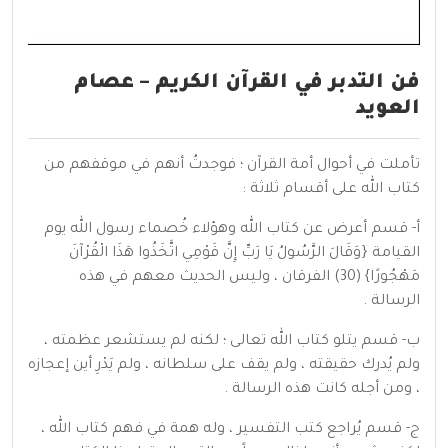
فن التدبر في القرآن الكريم – عصام
العويد
تأملت في أحوال أمة القرآن ؛ فوجدتُ أنهم في موقفهم من
كتاب الله على أقسام ثلاثة :
أ‌- قسم أعرض عن كتاب الله وهؤلاء خُصماء رسول الله يوم
القيامة {وَقَالَ الرَّسُولُ يَا رَبِّ إِنَّ قَوْمِي اتَّخَذُوا هَذَا الْقُرْآنَ
مَهْجُورًا} (30) الفرقان ، وليس الحديث معهم في هذه
الرسالة .
ب‌- قسم يتلو كتاب الله تعالى ؛ لكنه لم يستشعر عظمته ،
ولم يُدرك حقيقته ، ولم يقف على سلطانه ، ولم يَدْرِ أين إعجازه
، ومن أجله كانت هذه الرسالة .
ج- قسم يُراجع كتب التفسير ، وله همة في فهم كتاب الله ،