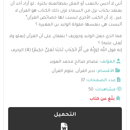
أنني لا أحس بالتعب أو الملل بمطالعته بكثرة ، لو أراد أحد أن
يعتقد بكتاب نزل من السماء فإن ذلك الكتاب هو القرآن لا
غير ، إذ أن الكتب الأخرى ليست لها خصائص القرآن” .
أليست هي بنفسها مقولة الوليد بن المغيرة ؟
فما الذي جعل الوليد وجوزيف ! يتفقان على أن القرآن (يعلو ولا
يُعلى عليه) ؟
إنه قول الله {وَإِنَّهُ فِي أُمِّ الْكِتَابِ لَدَيْنَا لَعَلِيٌّ حَكِيمٌ} (4) الزخرف .
المؤلف:
عصام صالح محمد العويد
الأقسام:
تدبر القرآن
,
علوم القرآن
عدد الصفحات:
37
مشاهدات:
50
بلّغ عن كتاب
التحميل