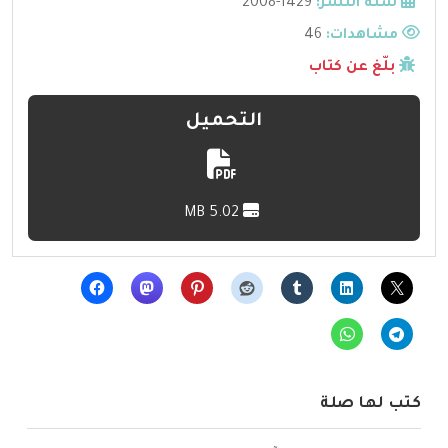
سنة النشر:
1429-2008
مشاهدات:
46
بلّغ عن كتاب
التحميل
5.02 MB
كتب لها صلة