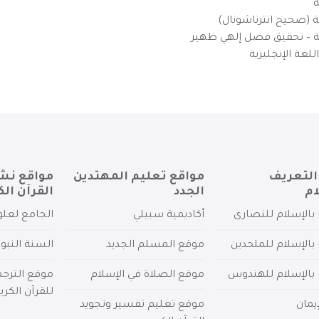
ة
ية (صحيح انترناشونال)
يزية – تحقيق فضل إلهي ظهير
لغة الإنجليزية
التعريف
مواقع تعليم المهتدين
مواقع نش
ام
الجدد
القرآن الك
بالإسلام للنصارى
أكاديمية سبيلي
الجامع لعلو
بالإسلام للملحدين
موقع المسلم الجديد
السنة النبو
 بالإسلام للهندوس
موقع الصلاة في الإسلام
موقع الترج
للقرآن الكري
يمان
موقع تعليم تفسير وتجويد