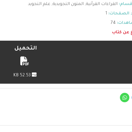
قسام:
القراءات القرآنية
,
المتون التجويدية
,
علم التجويد
 الصفحات:
1
هدات:
74
غ عن كتاب
التحميل
52.53 KB