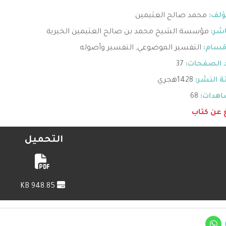
ؤلف:
محمد صالح العثيمين
اشر:
مؤسسة الشيخ محمد بن صالح العثيمين الخيرية
قسام:
التفسير الموضوعي
,
التفسير وأصوله
 الصفحات:
37
 النشر:
1428هجري
هدات:
68
غ عن كتاب
التحميل
948.85 KB