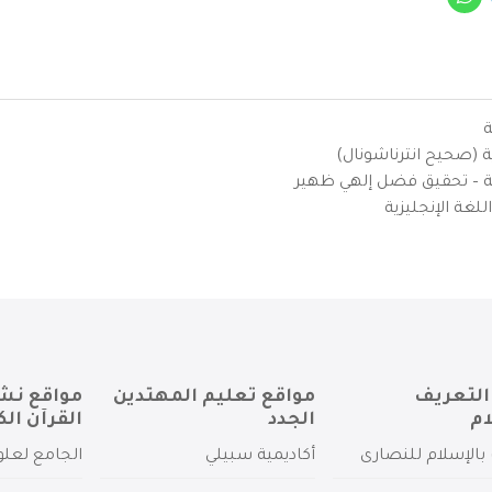
ة
ية (صحيح انترناشونال)
يزية – تحقيق فضل إلهي ظهير
لغة الإنجليزية
التعريف
مواقع تعليم المهتدين
مواقع نش
ام
الجدد
القرآن الك
بالإسلام للنصارى
أكاديمية سبيلي
الجامع لعلو