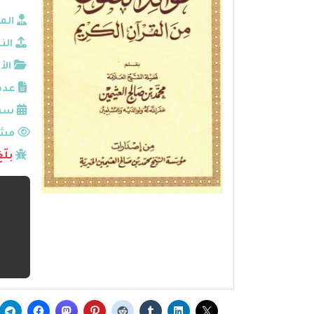
الم
الن
الأ
عدد
سنة
مشا
بلّ