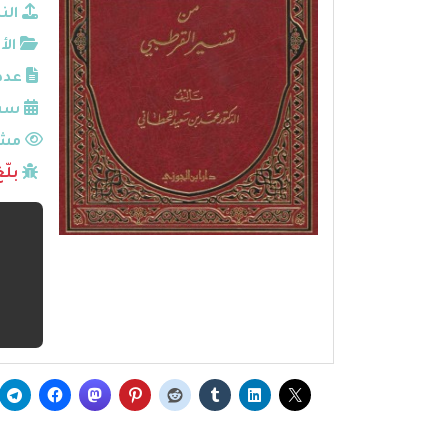
الن
الأ
عدد
سنة
مشا
بلّ