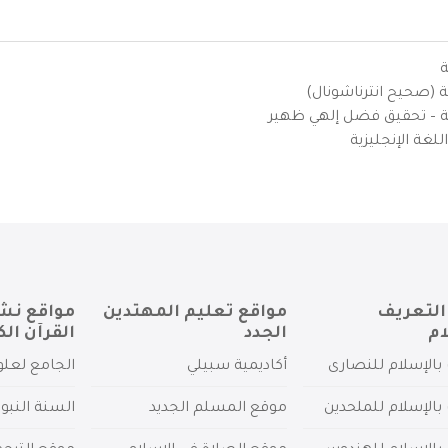
ة
ية (صحيح انترناشونال)
يزية – تحقيق فضل إلهي ظهير
لغة الإنجليزية
التعريف
مواقع تعليم المهتدين
مواقع نش
ام
الجدد
القرآن الك
بالإسلام للنصارى
أكاديمية سبيلي
الجامع لعلو
بالإسلام للملحدين
موقع المسلم الجديد
السنة النبو