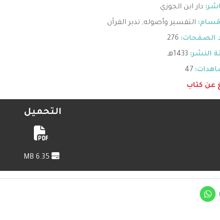
اشر:
دار ابن الجوزي
قسام:
التفسير وأصوله
,
تدبر القرآن
 الصفحات:
276
 النشر:
1433هـ
هدات:
47
غ عن كتاب
التحميل
6.35 MB