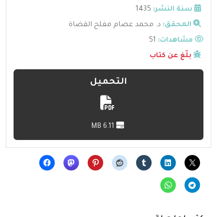
سنة النشر:
1435
المحقق:
د. محمد عصام مفلح القضاة
مشاهدات:
51
بلّغ عن كتاب
التحميل
6.11 MB