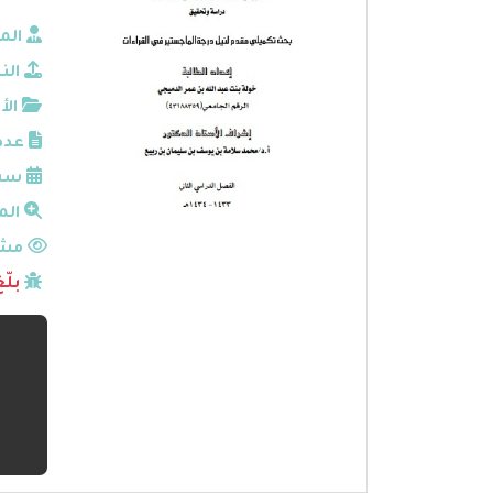
الم
الن
الأ
عدد
سنة
الم
مشا
بلّ