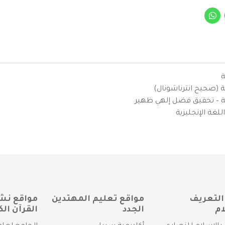
ة
ية (صحيح انترناشونال)
يزية – تحقيق فضل إلهي ظهير
لغة الإنجليزية
التعريف
مواقع تعليم المهتدين
مواقع نش
ام
الجدد
القرآن الك