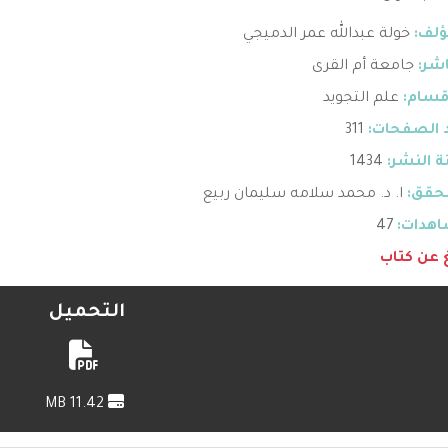
ؤلف:
خولة عبدالله عمر الدميجي
اشر:
جامعة أم القرى
قسام:
علم التجويد
 الصفحات:
311
 النشر:
1434
حقق:
ا. د. محمد سلامه سليمان ربيع
هدات:
47
غ عن كتاب
التحميل
11.42 MB