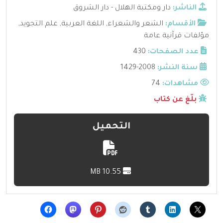
الناشر:
دار ومكتبة الهلال - دار الشروق
الأقسام:
الشعر والشعراء
,
اللغة العربية
,
علم التجويد
,
مؤلفات قرآنية عامة
عدد الصفحات:
430
سنة النشر:
2008-1429
مشاهدات:
74
بلّغ عن كتاب
التحميل
10.55 MB