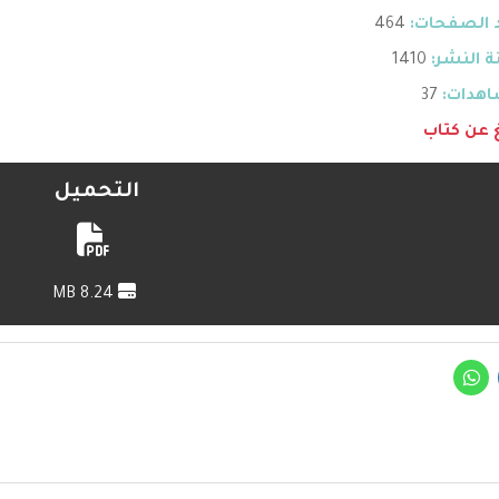
 الصفحات:
464
 النشر:
1410
هدات:
37
غ عن كتاب
التحميل
8.24 MB