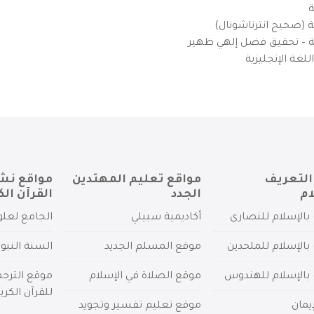
ة
ية (صحيح انترناشونال)
يزية – تحقيق فضل إلهي ظهير
لغة الإنجليزية
التعريف
مواقع تعليم المهتدين
مواقع نش
ام
الجدد
القرآن الك
بالإسلام للنصارى
أكاديمية سبيلي
الجامع لعلو
بالإسلام للملحدين
موقع المسلم الجديد
السنة النبو
 بالإسلام للهندوس
موقع الصلاة في الإسلام
موقع الترج
للقرآن الكري
يمان
موقع تعليم تفسير وتجويد