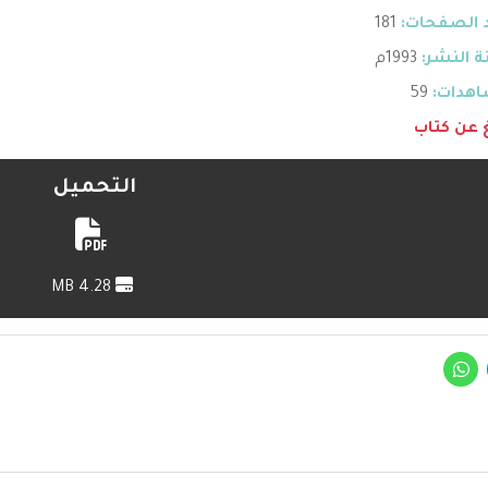
 الصفحات:
181
 النشر:
1993م
هدات:
59
غ عن كتاب
التحميل
4.28 MB