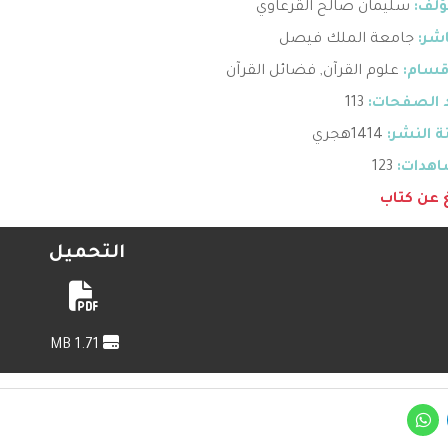
ؤلف:
سليمان صالح القرعاوي
اشر:
جامعة الملك فيصل
قسام:
علوم القرآن
,
فضائل القرآن
 الصفحات:
113
 النشر:
1414هجري
هدات:
123
غ عن كتاب
التحميل
1.71 MB