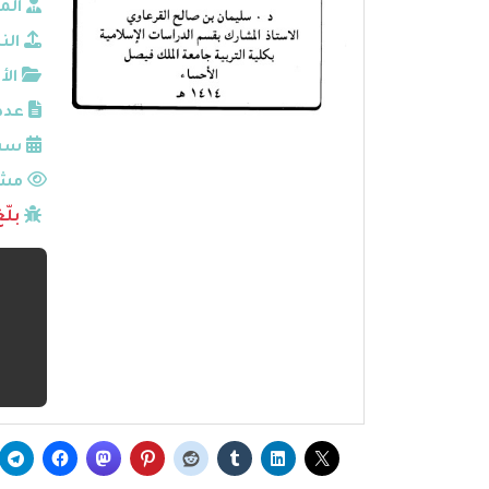
الم
الن
الأ
عدد
سنة
مشا
بلّ