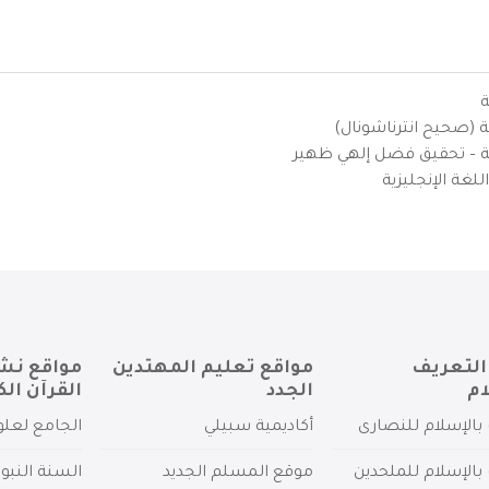
ة
ية (صحيح انترناشونال)
يزية – تحقيق فضل إلهي ظهير
لغة الإنجليزية
التعريف
مواقع تعليم المهتدين
مواقع نش
ام
الجدد
القرآن الك
بالإسلام للنصارى
أكاديمية سبيلي
الجامع لعلو
بالإسلام للملحدين
موقع المسلم الجديد
السنة النبو