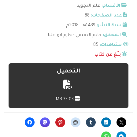
الأقسام:
علم التجويد
عدد الصفحات:
88
سنة النشر:
1439هـ - 2018م
المحقق:
حاتم التميمي - حازم ابو عليا
مشاهدات:
85
بلّغ عن كتاب
التحميل
33.03 MB