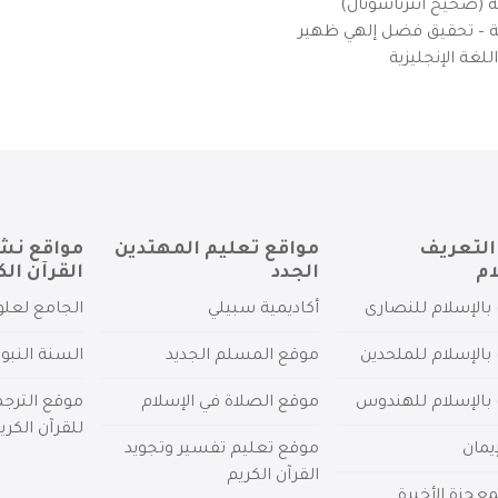
ية (صحيح انترناشونال)
يزية – تحقيق فضل إلهي ظهير
لغة الإنجليزية
التعريف
مواقع تعليم المهتدين
مواقع نش
ام
الجدد
القرآن الك
بالإسلام للنصارى
أكاديمية سبيلي
الجامع لعلو
بالإسلام للملحدين
موقع المسلم الجديد
السنة النبو
 بالإسلام للهندوس
موقع الصلاة في الإسلام
موقع الترج
للقرآن الكري
يمان
موقع تعليم تفسير وتجويد
القرآن الكريم
عجزة الأخيرة