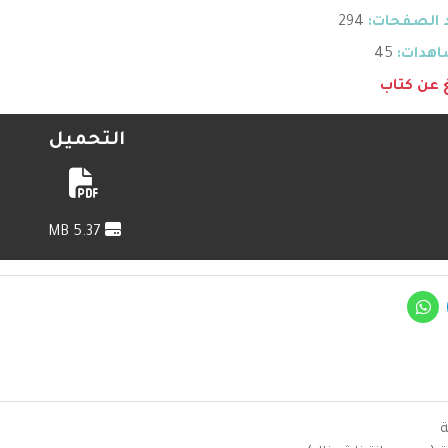
 الصفحات:
294
هدات:
45
غ عن كتاب
التحميل
5.37 MB
ة