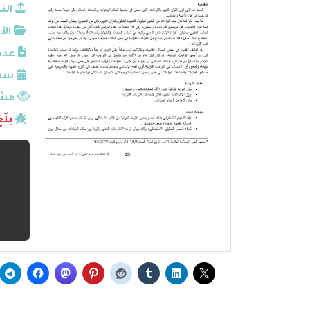
الن
الأ
عدد
سنة
مشا
بلّ