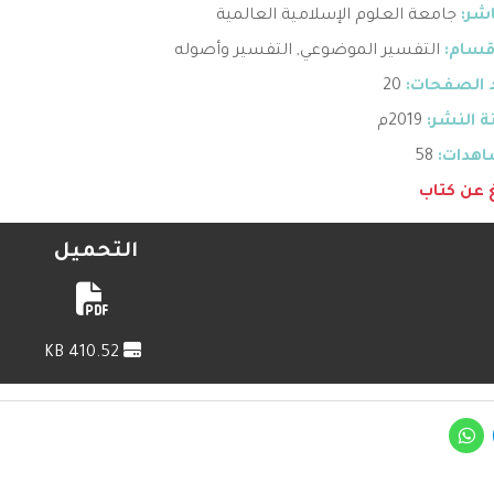
اشر:
جامعة العلوم الإسلامية العالمية
قسام:
التفسير الموضوعي
,
التفسير وأصوله
 الصفحات:
20
 النشر:
2019م
هدات:
58
غ عن كتاب
التحميل
410.52 KB