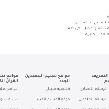
ة
ية (صحيح انترناشونال)
يزية – تحقيق فضل إلهي ظهير
لغة الإنجليزية
التعريف
مواقع تعليم المهتدين
مواقع نش
ام
الجدد
القرآن الك
بالإسلام للنصارى
أكاديمية سبيلي
الجامع لعلو
بالإسلام للملحدين
موقع المسلم الجديد
السنة النبو