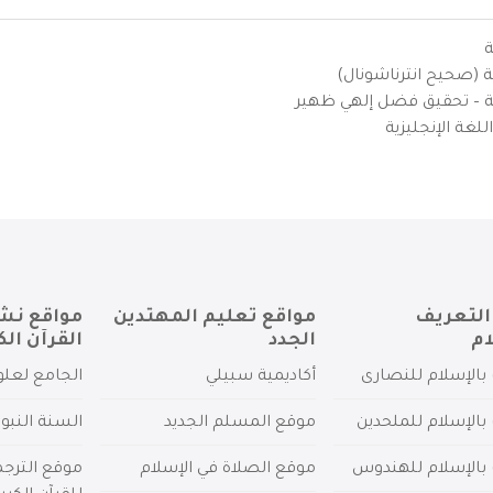
ة
ية (صحيح انترناشونال)
يزية – تحقيق فضل إلهي ظهير
لغة الإنجليزية
التعريف
مواقع تعليم المهتدين
مواقع نش
ام
الجدد
القرآن الك
بالإسلام للنصارى
أكاديمية سبيلي
الجامع لعلو
بالإسلام للملحدين
موقع المسلم الجديد
السنة النبو
 بالإسلام للهندوس
موقع الصلاة في الإسلام
موقع الترج