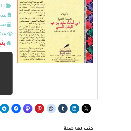
الأ
عدد
سنة
مشا
بلّ
كتب لها صلة