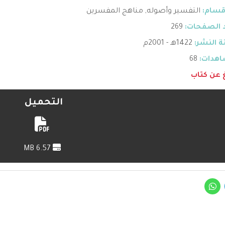
قسام:
التفسير وأصوله
,
مناهج المفسرين
 الصفحات:
269
 النشر:
1422هـ - 2001م
هدات:
68
غ عن كتاب
التحميل
6.57 MB