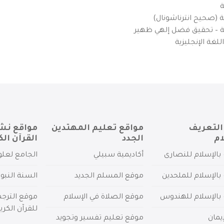
ة
ية (صحيح انترناشونال)
يزية – تحقيق فضل إلهي ظهير
لغة الإنجليزية
التعريف
مواقع تعليم المهتدين
مواقع نش
ام
الجدد
القرآن الك
بالإسلام للنصارى
أكاديمية سبيلي
الجامع لعلو
بالإسلام للملحدين
موقع المسلم الجديد
السنة النبو
 بالإسلام للهندوس
موقع الصلاة في الإسلام
موقع الترج
للقرآن الكري
يمان
موقع تعليم تفسير وتجويد