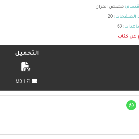
قسام:
قصص القرآن
 الصفحات:
20
هدات:
63
غ عن كتاب
التحميل
1.71 MB