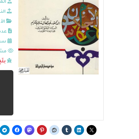
الم
الن
الأ
عدد
سنة
مشا
بلّ