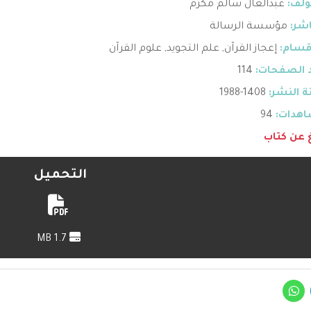
ؤلف:
عبدالعال سالم مكرم
اشر:
مؤسسة الرسالة
قسام:
إعجاز القرآن
,
علم التجويد
,
علوم القرآن
 الصفحات:
114
 النشر:
1408-1988
هدات:
94
غ عن كتاب
التحميل
1.7 MB