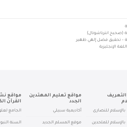
ة
ية (صحيح انترناشونال)
يزية – تحقيق فضل إلهي ظهير
لغة الإنجليزية
التعريف
مواقع تعليم المهتدين
مواقع نش
ام
الجدد
القرآن الك
بالإسلام للنصارى
أكاديمية سبيلي
الجامع لعلو
بالإسلام للملحدين
موقع المسلم الجديد
السنة النبو