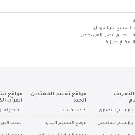
ة
ية (صحيح انترناشونال)
يزية – تحقيق فضل إلهي ظهير
لغة الإنجليزية
التعريف
مواقع تعليم المهتدين
مواقع نش
ام
الجدد
القرآن الك
بالإسلام للنصارى
أكاديمية سبيلي
الجامع لعلو
بالإسلام للملحدين
موقع المسلم الجديد
السنة النبو