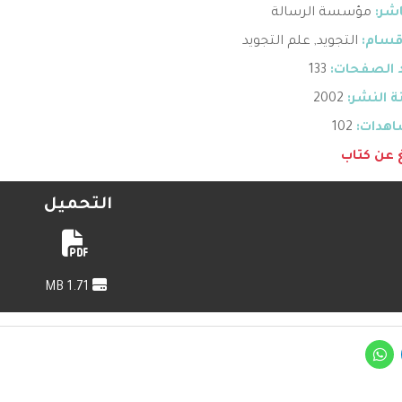
اشر:
مؤسسة الرسالة
قسام:
التجويد
,
علم التجويد
 الصفحات:
133
 النشر:
2002
هدات:
102
غ عن كتاب
التحميل
1.71 MB