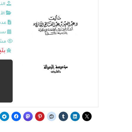
الن
الأ
عدد
سنة
مشا
بلّ