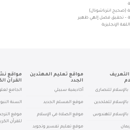
ة
ية (صحيح انترناشونال)
يزية – تحقيق فضل إلهي ظهير
لغة الإنجليزية
التعريف
مواقع تعليم المهتدين
مواقع نش
ام
الجدد
القرآن الك
بالإسلام للنصارى
أكاديمية سبيلي
الجامع لعلو
بالإسلام للملحدين
موقع المسلم الجديد
السنة النبو
 بالإسلام للهندوس
موقع الصلاة في الإسلام
موقع الترج
للقرآن الكري
يمان
موقع تعليم تفسير وتجويد