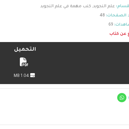
قسام:
علم التجويد
,
كتب مهمة في علم التجويد
 الصفحات:
48
هدات:
69
غ عن كتاب
التحميل
1.04 MB