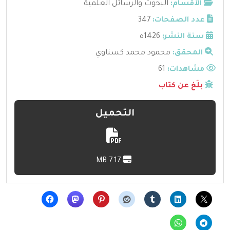
الأقسام:
البحوث والرسائل العلمية
عدد الصفحات:
347
سنة النشر:
1426ه
المحقق:
محمود محمد كسناوي
مشاهدات:
61
بلّغ عن كتاب
التحميل
7.17 MB