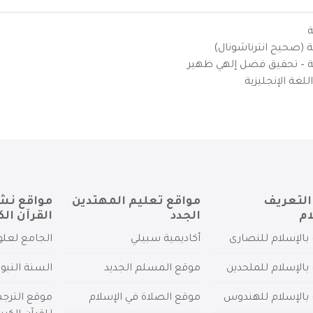
ة
ية (صحيح انترناشونال)
يزية – تحقيق فضل إلهي ظهير
لغة الإنجليزية
التعريف
مواقع تعليم المهتدين
مواقع نش
ام
الجدد
القرآن الك
بالإسلام للنصارى
أكاديمية سبيلي
الجامع لعلو
بالإسلام للملحدين
موقع المسلم الجديد
السنة النبو
 بالإسلام للهندوس
موقع الصلاة في الإسلام
موقع الترج