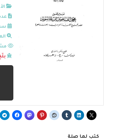
الأ
عدد
سنة
الم
مشا
بلّ
كتب لها صلة