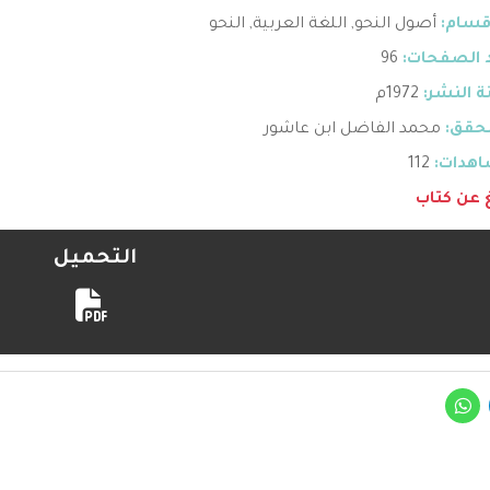
قسام:
أصول النحو
,
اللغة العربية
,
النحو
 الصفحات:
96
 النشر:
1972م
حقق:
محمد الفاضل ابن عاشور
هدات:
112
غ عن كتاب
التحميل