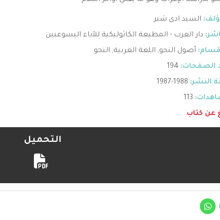
حو بدراسة الإعراب وهو ما يعني أواخر الكلام
ؤلف:
السيد ادى شير
اشر:
دار العرب - المطبعة الكاثوليكية للآباء اليسوعيين
قسام:
أصول النحو
,
اللغة العربية
,
النحو
 الصفحات:
194
 النشر:
1988-1987
هدات:
113
غ عن كتاب
التحميل