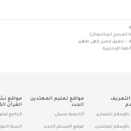
ة
ية (صحيح انترناشونال)
يزية – تحقيق فضل إلهي ظهير
لغة الإنجليزية
التعريف
مواقع تعليم المهتدين
مواقع نش
ام
الجدد
القرآن الك
بالإسلام للنصارى
أكاديمية سبيلي
الجامع لعلو
بالإسلام للملحدين
موقع المسلم الجديد
السنة النبو