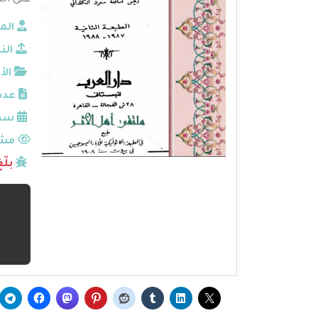
عنى الن
الم
الن
الأ
عدد
سنة
مشا
بلّ