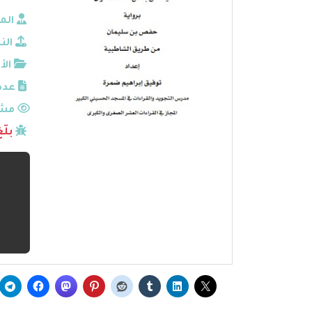
الم
الن
الأ
عدد
مشا
بلّ