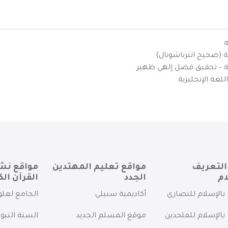
ة
ية (صحيح انترناشونال)
يزية – تحقيق فضل إلهي ظهير
لغة الإنجليزية
التعريف
مواقع تعليم المهتدين
مواقع نش
ام
الجدد
القرآن الك
بالإسلام للنصارى
أكاديمية سبيلي
الجامع لعلو
بالإسلام للملحدين
موقع المسلم الجديد
السنة النبو