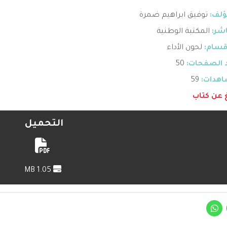
ؤلف:
توفيق ابراهيم ضمرة
اشر:
المكتبة الوطنية
قسام:
لحون الأداء
 الصفحات:
50
هدات:
59
غ عن كتاب
التحميل
1.05 MB