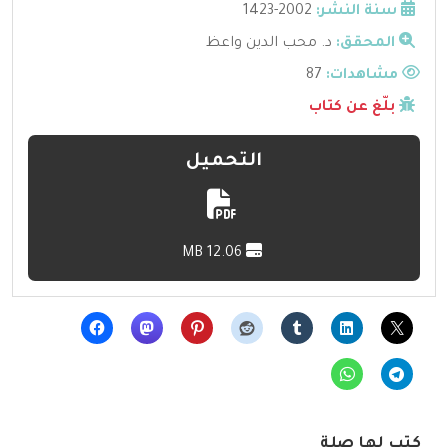
سنة النشر:
2002-1423
المحقق:
د. محب الدين واعظ
مشاهدات:
87
بلّغ عن كتاب
التحميل
12.06 MB
كتب لها صلة