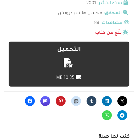
سنة النشر:
2001
المحقق:
محسن هاشم درويش
مشاهدات:
88
بلّغ عن كتاب
التحميل
10.35 MB
كتب لها صلة